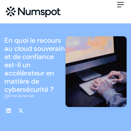
En quoi le recours
au cloud souverain
et de confiance
est-il un
accélérateur en
matière de
cybersécurité ?
6 min de lecture