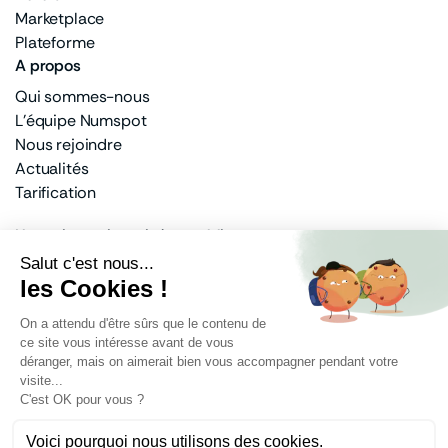
Marketplace
Plateforme
A propos
Qui sommes-nous
L'équipe Numspot
Nous rejoindre
Actualités
Tarification
Un actionnariat privé et public
100% français
Banque des Territoires
Docaposte
Dassault Systèmes
Bouygues Telecom
Mentions légales
Protection des données