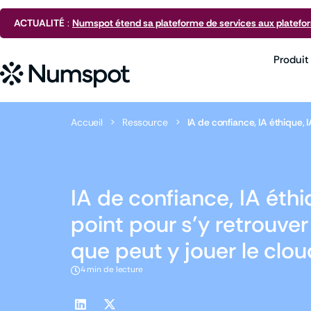
ACTUALITÉ
:
Numspot étend sa plateforme de services aux platefo
Produit
Accueil
>
Ressource
>
IA de confiance, IA éthique, 
IA de confiance, IA éthi
point pour s’y retrouve
que peut y jouer le clou
4 min de lecture