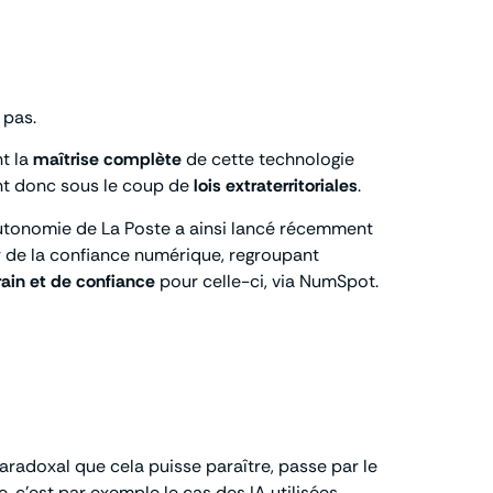
 pas.
nt la
maîtrise complète
de cette technologie
nt donc sous le coup de
lois extraterritoriales
.
 Autonomie de La Poste a ainsi lancé récemment
r de la confiance numérique, regroupant
in et de confiance
pour celle-ci, via NumSpot.
i paradoxal que cela puisse paraître, passe par le
, c’est par exemple le cas des IA utilisées