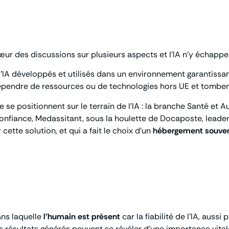
ur des discussions sur plusieurs aspects et l’IA n’y échappe
d’IA développés et utilisés dans un environnement garantissa
 dépendre de ressources ou de technologies hors UE et tombe
se positionnent sur le terrain de l’IA : la branche Santé et
confiance, Medassitant, sous la houlette de Docaposte, leade
ette solution, et qui a fait le choix d’un
hébergement souvera
ans laquelle
l’humain est présent
car la fiabilité de l’IA, auss
es résultats générés peuvent se révéler d’une importance vitale