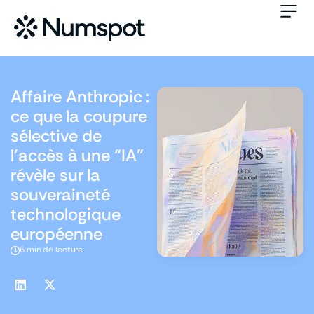
Affaire Anthropic :
ce que la coupure
sélective de
l’accès à une “IA”
révèle sur la
souveraineté
technologique
européenne
6 min de lecture