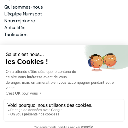
Qui sommes-nous
L'équipe Numspot
Nous rejoindre
Actualités
Tarification
Un actionnariat privé et public
100% français
Banque des Territoires
Docaposte
Dassault Systèmes
Bouygues Telecom
Mentions légales
Protection des données
Politique de cookies
Signalement de vulnérabilités
© Tous droits réservés Numspot