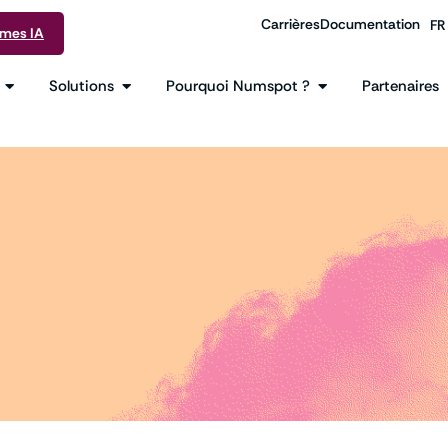
Carrières
Documentation
FR
EN
rmes IA
Solutions
Pourquoi Numspot ?
Partenaires