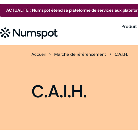
ACTUALITÉ
:
Numspot étend sa plateforme de services aux platefo
Produit
Accueil
>
Marché de référencement
>
C.A.I.H.
C.A.I.H.