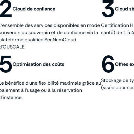
2
3
Cloud de confiance
Cloud sé
L’ensemble des services disponibles en mode
Certification 
souverain ou souverain et de confiance via la
santé) de 1 à 4
plateforme qualifiée SecNumCloud
d’OUSCALE.
5
6
Optimisation des coûts
Offres e
Sto
ckage de t
Le bénéfice d’une flexibilité maximale grâce au
(visée pour ses
paiement à l’usage ou à la réservation
d’instance.