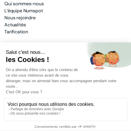
Qui sommes-nous
L'équipe Numspot
Nous rejoindre
Actualités
Tarification
Un actionnariat privé et public
100% français
Banque des Territoires
Docaposte
Dassault Systèmes
Bouygues Telecom
Mentions légales
Protection des données
Politique de cookies
Signalement de vulnérabilités
© Tous droits réservés Numspot