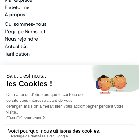
Plateforme
A propos
Qui sommes-nous
L'équipe Numspot
Nous rejoindre
Actualités
Tarification
Un actionnariat privé et public
100% français
Banque des Territoires
Docaposte
Dassault Systèmes
Bouygues Telecom
Mentions légales
Protection des données
Politique de cookies