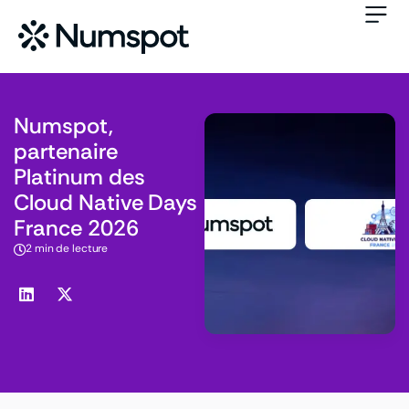
Numspot,
partenaire
Platinum des
Cloud Native Days
France 2026
2 min de lecture