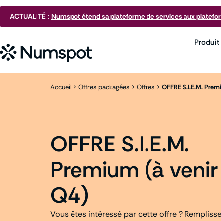
ACTUALITÉ
:
Numspot étend sa plateforme de services aux platefo
Produit
Accueil
>
Offres packagées
>
Offres
>
OFFRE S.I.E.M. Premi
OFFRE S.I.E.M.
Premium (à venir
Q4)
Vous êtes intéressé par cette offre ? Rempliss