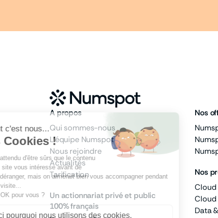
A propos
Nos of
Qui sommes-nous
Numspo
L'équipe Numspot
Numsp
Nous rejoindre
Numsp
Actualités
Nos pr
Tarification
Cloud 
Un actionnariat privé et public
Cloud
100% français
Data &