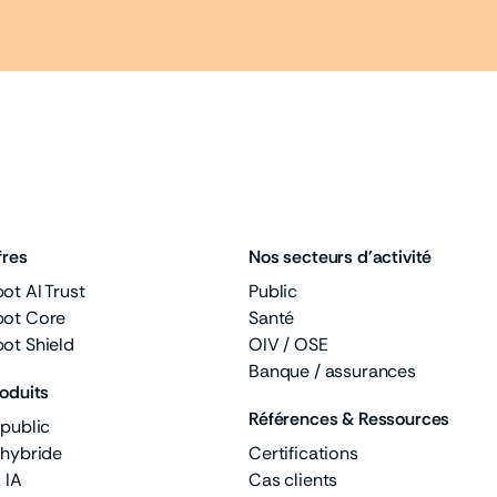
fres
Nos secteurs d’activité
t AI Trust
Public
ot Core
Santé
ot Shield
OIV / OSE
Banque / assurances
oduits
Références & Ressources
public
 hybride
Certifications
 IA
Cas clients