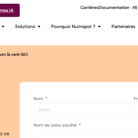
Carrières
Documentation
FR
EN
rmes IA
Solutions
Pourquoi Numspot ?
Partenaires
um (à venir Q4)
Nom
P
Nom de votre société
ez ce