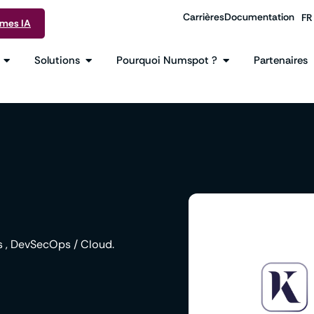
Carrières
Documentation
FR
EN
rmes IA
Solutions
Pourquoi Numspot ?
Partenaires
ts , DevSecOps / Cloud.