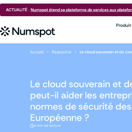
ACTUALITÉ
:
Numspot étend sa plateforme de services aux platefo
Produit
Accueil
>
Ressource
>
Le cloud souverain et de con
Le cloud souverain et d
peut-il aider les entrep
normes de sécurité des
Européenne ?
4 min de lecture