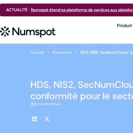
ACTUALITÉ
:
Numspot étend sa plateforme de services aux platefo
Produit
Accueil
>
Ressource
>
HDS, NIS2, SecNumCloud : la 
HDS, NIS2, SecNumCloud 
conformité pour le sect
6 min de lecture